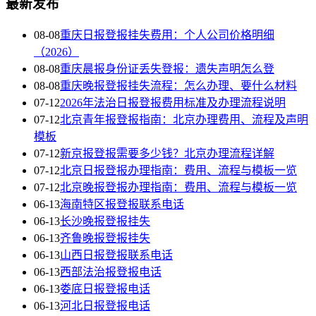
最新发布
08-08
重庆日报登报挂失费用：个人公司价格明细
（2026）
08-08
重庆晨报身份证丢失登报：遗失声明怎么登
08-08
重庆晚报登报挂失流程：怎么办理、要什么材料
07-12
2026年法治日报登报费用标准及办理流程说明
07-12
北京青年报登报指南：北京办理费用、流程及声明
模板
07-12
新京报登报需要多少钱？北京办理流程详解
07-12
北京日报登报办理指南：费用、流程与模板一览
07-12
北京晚报登报办理指南：费用、流程与模板一览
06-13
海南特区报登报联系电话
06-13
长沙晚报登报挂失
06-13
齐鲁晚报登报挂失
06-13
山西日报登报联系电话
06-13
西部法治报登报电话
06-13
娄底日报登报电话
06-13
河北日报登报电话