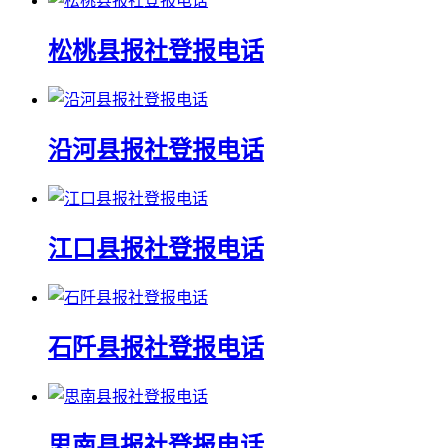
松桃县报社登报电话
沿河县报社登报电话
江口县报社登报电话
石阡县报社登报电话
思南县报社登报电话