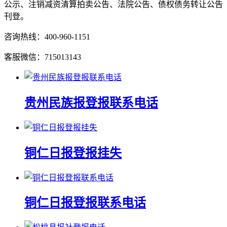
公示、注销减资清算拍卖公告、法院公告、债权债务转让公告
刊登。
咨询热线：400-960-1151
客服微信：715013143
贵州民族报登报联系电话
铜仁日报登报挂失
铜仁日报登报联系电话