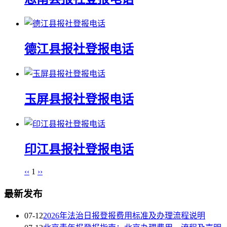
德江县报社登报电话
玉屏县报社登报电话
印江县报社登报电话
‹‹
1
››
最新发布
07-12
2026年法治日报登报费用标准及办理流程说明