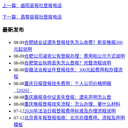
上一篇：曲阳县报社登报电话
下一篇：昌黎县报社登报电话
最新发布
08-09
合肥结业证遗失登报挂失怎么收费？新安晚报200
元起说明
08-09
合肥公司减资公告登报办理：费用和公示方式说明
08-09
合肥营业执照丢失怎么登报？完整流程说明
08-09
安徽法治报证件登报挂失：300元起费用和办理流
程
08-08
重庆日报登报挂失费用：个人公司价格明细
（2026）
08-08
重庆晨报身份证丢失登报：遗失声明怎么登
08-08
重庆晚报登报挂失流程：怎么办理、要什么材料
07-12
2026年法治日报登报费用标准及办理流程说明
07-12
北京青年报登报指南：北京办理费用、流程及声明
模板