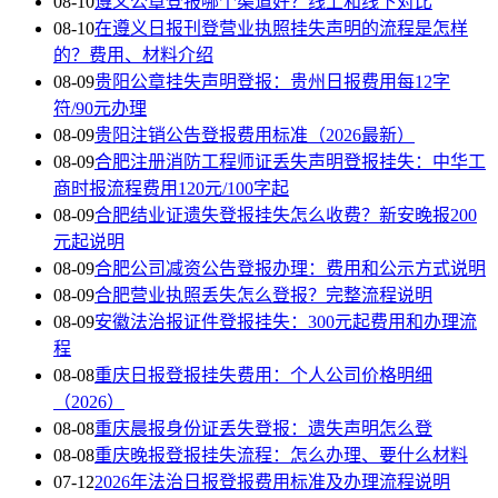
08-10
遵义公章登报哪个渠道好？线上和线下对比
08-10
在遵义日报刊登营业执照挂失声明的流程是怎样
的？费用、材料介绍
08-09
贵阳公章挂失声明登报：贵州日报费用每12字
符/90元办理
08-09
贵阳注销公告登报费用标准（2026最新）
08-09
合肥注册消防工程师证丢失声明登报挂失：中华工
商时报流程费用120元/100字起
08-09
合肥结业证遗失登报挂失怎么收费？新安晚报200
元起说明
08-09
合肥公司减资公告登报办理：费用和公示方式说明
08-09
合肥营业执照丢失怎么登报？完整流程说明
08-09
安徽法治报证件登报挂失：300元起费用和办理流
程
08-08
重庆日报登报挂失费用：个人公司价格明细
（2026）
08-08
重庆晨报身份证丢失登报：遗失声明怎么登
08-08
重庆晚报登报挂失流程：怎么办理、要什么材料
07-12
2026年法治日报登报费用标准及办理流程说明