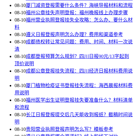
08-10
厦门减资登报需要什么条件？海峡导报材料和流程
08-10
福州公章挂失声明登报：福州晚报线上办理步骤
08-10
福州营业执照登报挂失全攻略：怎么办、要什么材
料
08-10
遵义日报登报声明怎么办理？费用和渠道参考
08-10
成都债权转让常见问题：费用、时间、材料一次说
清
08-10
成都登报预算怎么规划？四川日报90元/13字起到
顶价说明
08-10
成都公章登报挂失流程：四川经济日报材料费用说
明
08-10
厦门植物检疫证书登报挂失流程：海西晨报材料费
用说明
08-10
福州医学出生证明登报挂失要准备什么？材料清单
和流程
08-10
长江日报登报提交后几天能收到报纸？截稿时间说
明
08-10
贵阳营业执照登报声明怎么写？模板参考