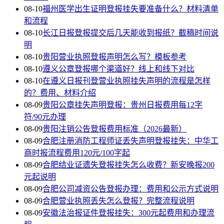
08-10
福州医学出生证明登报挂失要准备什么？材料清单
和流程
08-10
长江日报登报提交后几天能收到报纸？截稿时间说
明
08-10
贵阳营业执照登报声明怎么写？模板参考
08-10
遵义公章登报哪个渠道好？线上和线下对比
08-10
在遵义日报刊登营业执照挂失声明的流程是怎样
的？费用、材料介绍
08-09
贵阳公章挂失声明登报：贵州日报费用每12字
符/90元办理
08-09
贵阳注销公告登报费用标准（2026最新）
08-09
合肥注册消防工程师证丢失声明登报挂失：中华工
商时报流程费用120元/100字起
08-09
合肥结业证遗失登报挂失怎么收费？新安晚报200
元起说明
08-09
合肥公司减资公告登报办理：费用和公示方式说明
08-09
合肥营业执照丢失怎么登报？完整流程说明
08-09
安徽法治报证件登报挂失：300元起费用和办理流