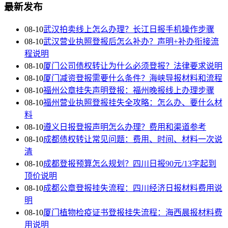
最新发布
08-10
武汉拍卖线上怎么办理？长江日报手机操作步骤
08-10
武汉营业执照登报后怎么补办？声明+补办衔接流
程说明
08-10
厦门公司债权转让为什么必须登报？法律要求说明
08-10
厦门减资登报需要什么条件？海峡导报材料和流程
08-10
福州公章挂失声明登报：福州晚报线上办理步骤
08-10
福州营业执照登报挂失全攻略：怎么办、要什么材
料
08-10
遵义日报登报声明怎么办理？费用和渠道参考
08-10
成都债权转让常见问题：费用、时间、材料一次说
清
08-10
成都登报预算怎么规划？四川日报90元/13字起到
顶价说明
08-10
成都公章登报挂失流程：四川经济日报材料费用说
明
08-10
厦门植物检疫证书登报挂失流程：海西晨报材料费
用说明