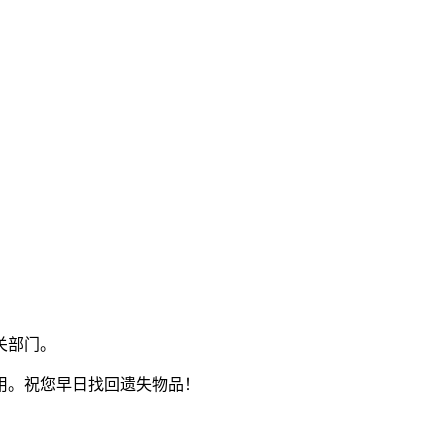
关部门。
用。祝您早日找回遗失物品！