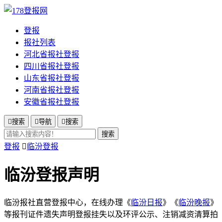
登报
报社列表
河北省报社登报
四川省报社登报
山东省报社登报
河南省报社登报
安徽省报社登报

搜索

导航

搜索
搜索
登报

临汾登报
临汾登报声明
临汾报社直营登报中心，在线办理《
临汾日报
》《
临汾晚报
》
等报刊证件遗失声明登报挂失以及环评公示、注销减资清算拍