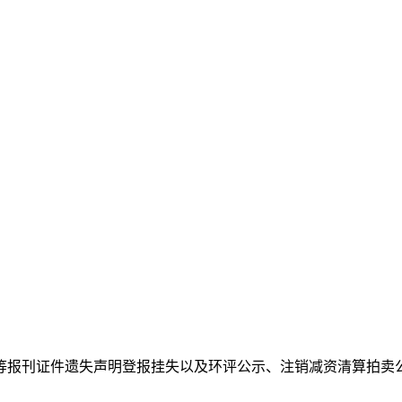
等报刊证件遗失声明登报挂失以及环评公示、注销减资清算拍卖