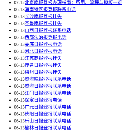
07-12
北京晚报登报办理指南：费用、流程与模板一览
06-13
海南特区报登报联系电话
06-13
长沙晚报登报挂失
06-13
齐鲁晚报登报挂失
06-13
山西日报登报联系电话
06-13
西部法治报登报电话
06-13
娄底日报登报电话
06-13
河北日报登报电话
06-13
江苏商报登报挂失
06-13
茂名日报登报挂失
06-13
梅州日报登报挂失
06-13
威海晚报登报联系电话
06-13
威海日报登报联系电话
06-13
江门日报登报联系电话
06-13
保定日报登报电话
06-13
广元日报登报联系电话
06-13
德阳日报登报联系电话
06-13
乐山日报登报联系电话
06-13
榆林日报登报联系电话