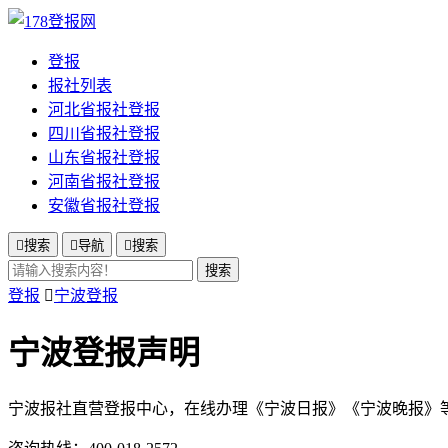
登报
报社列表
河北省报社登报
四川省报社登报
山东省报社登报
河南省报社登报
安徽省报社登报

搜索

导航

搜索
搜索
登报

宁波登报
宁波登报声明
宁波报社直营登报中心，在线办理《宁波日报》《宁波晚报》