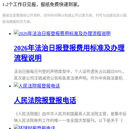
1-2个工作日见报，报纸免费快递到家。
报纸信息整理自公开资料，创刊时间等以权威公开记录为准，刊号与出版信息以报
纸当期版权页为准。
2026年法治日报登报费用标准及办理
流程说明
法治日报每日刊登的声明类型中，个人证件遗失占比超过60%，
其次是公司注销减资公告和各类法律声明。作为中央政法委机关
报，法治日报凭借其权威性和专业法治属性，已成为全国范围内
办理登报声明业务的首选平台，日均服务量稳居中央级报纸前
列。认识法治日报法治日报（国内统一刊号：CN11-0080）创刊
人民法院报登报电话
于1980年8月1日，前身为《法制日报》，2020年正式更名。作为
中央政法委机关报，它是国内唯一面向国内外发行的中央级法治
《人民法院报》由中华人民共和国最高人民法院主管，是集中反
类综合性日报，也是中央主要新闻单位之一。报纸立足法治专属
映人民法院审判工作的唯一一张全国大型报刊。以下是关于《人
赛道，专注报道政法工作、法治建设、
民法院报》的详细介绍：人民法院报一、创办背景与历史《人民