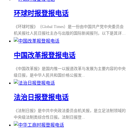
法院报》创刊于1992年10月1日，由江泽民亲题报名。该报是最
高人民法院的喉舌，同时也是各地法院交流经验的平台和社会主
环球时报登报电话
义法治宣传的阵地。二、内容与版面目前为对开八版日报，内容
涵盖审判新闻、法学理论、副刊等专版。及时刊登法律法规和司
《环球时报》（Global Times）是一份由中国共产党中央委员会
法解释，权威披露大案要案真相。三、影响力
机关报社人民日报社主办与出版的国际新闻报刊，以下是其详细
简介：环球时报一、基本信息创刊时间：1993年1月原名：《环
球文萃》更名时间：1997年主办单位：人民日报社出版周期：日
报发行量：日发行量约200万份，外加10万余份的航空赠报语
中国改革报登报电话
种：汉语（中文版）、英语（英文版）国内刊号：CN11-0215邮
发代号：中文1-180，英文1-176定价：中文每份1.5元，英文每份
《中国改革报》是国内惟一以报道改革与发展为主要内容的中央
2
级日报，是中华人民共和国价格公报发...
法治日报登报电话
《法制日报》是中共中央政法委员会机关报，是立足法制领域的
中央级法制类综合性日报。法制日报登...