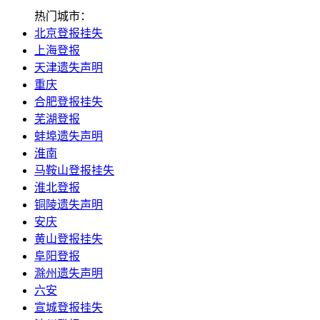
业部、国家机械工业局）的机关报，是中国机械、汽车行业最具
热门城市：
权威和影响力的媒体。 2003年1月1日报纸更名为《中国工业
北京登报挂失
报》，现由中国工业经济联合会 、中国机械工业联合会联合主
上海登报
办。中国工业报客服如需办理登报业务，可添加
天津遗失声明
重庆
合肥登报挂失
芜湖登报
蚌埠遗失声明
淮南
马鞍山登报挂失
淮北登报
铜陵遗失声明
安庆
黄山登报挂失
阜阳登报
滁州遗失声明
六安
宣城登报挂失