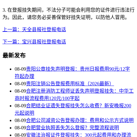
3. 在登报挂失期间，不法分子可能会利用您的证件进行违法行
为。因此，请您务必妥善保管好挂失证明，以防他人冒用。
上一篇：天全县报社登报电话
下一篇：宝兴县报社登报电话
最新发布
08-09
贵阳公章挂失声明登报：贵州日报费用90元/12字
符起办理
08-09
贵阳注销公告登报费用标准（2026最新）
08-09
合肥注册消防工程师证丢失声明登报挂失：中华工
商时报流程费用120元/100字起
08-09
合肥结业证遗失登报挂失怎么收费？新安晚报200
元起说明
08-09
合肥公司减资公告登报办理：费用和公示方式说明
08-09
合肥营业执照丢失怎么登报？完整流程说明
08-09
安徽法治报证件登报挂失：300元起费用和办理流