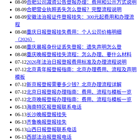
08-09
合肥公司减资公告登报办理：费用和公示方式说明
08-09
合肥营业执照丢失怎么登报？完整流程说明
08-09
安徽法治报证件登报挂失：300元起费用和办理流
程
08-08
重庆日报登报挂失费用：个人公司价格明细
（2026）
08-08
重庆晨报身份证丢失登报：遗失声明怎么登
08-08
重庆晚报登报挂失流程：怎么办理、要什么材料
07-12
2026年法治日报登报费用标准及办理流程说明
07-12
北京青年报登报指南：北京办理费用、流程及声明
模板
07-12
新京报登报需要多少钱？北京办理流程详解
07-12
北京日报登报办理指南：费用、流程与模板一览
07-12
北京晚报登报办理指南：费用、流程与模板一览
06-13
海南特区报登报联系电话
06-13
长沙晚报登报挂失
06-13
齐鲁晚报登报挂失
06-13
山西日报登报联系电话
06-13
西部法治报登报电话