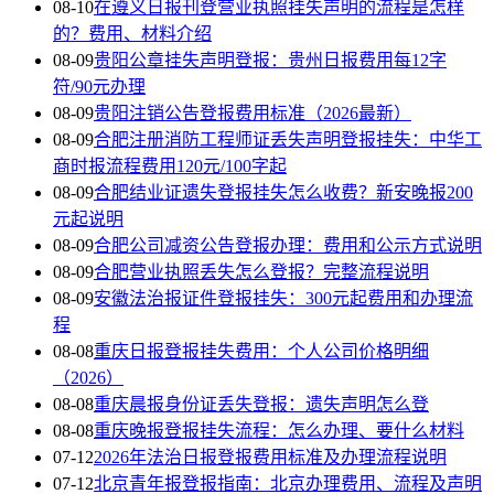
08-10
在遵义日报刊登营业执照挂失声明的流程是怎样
的？费用、材料介绍
08-09
贵阳公章挂失声明登报：贵州日报费用每12字
符/90元办理
08-09
贵阳注销公告登报费用标准（2026最新）
08-09
合肥注册消防工程师证丢失声明登报挂失：中华工
商时报流程费用120元/100字起
08-09
合肥结业证遗失登报挂失怎么收费？新安晚报200
元起说明
08-09
合肥公司减资公告登报办理：费用和公示方式说明
08-09
合肥营业执照丢失怎么登报？完整流程说明
08-09
安徽法治报证件登报挂失：300元起费用和办理流
程
08-08
重庆日报登报挂失费用：个人公司价格明细
（2026）
08-08
重庆晨报身份证丢失登报：遗失声明怎么登
08-08
重庆晚报登报挂失流程：怎么办理、要什么材料
07-12
2026年法治日报登报费用标准及办理流程说明
07-12
北京青年报登报指南：北京办理费用、流程及声明