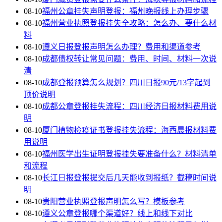
08-10
福州公章挂失声明登报：福州晚报线上办理步骤
08-10
福州营业执照登报挂失全攻略：怎么办、要什么材
料
08-10
遵义日报登报声明怎么办理？费用和渠道参考
08-10
成都债权转让常见问题：费用、时间、材料一次说
清
08-10
成都登报预算怎么规划？四川日报90元/13字起到
顶价说明
08-10
成都公章登报挂失流程：四川经济日报材料费用说
明
08-10
厦门植物检疫证书登报挂失流程：海西晨报材料费
用说明
08-10
福州医学出生证明登报挂失要准备什么？材料清单
和流程
08-10
长江日报登报提交后几天能收到报纸？截稿时间说
明
08-10
贵阳营业执照登报声明怎么写？模板参考
08-10
遵义公章登报哪个渠道好？线上和线下对比