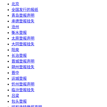
北京
全国发行的报纸
青岛登报声明
承德登报挂失
沧州
衡水登报
太原登报声明
大同登报挂失
阳泉
长治登报
晋城登报声明
朔州登报挂失
晋中
运城登报
忻州登报声明
临汾登报挂失
吕梁
包头登报