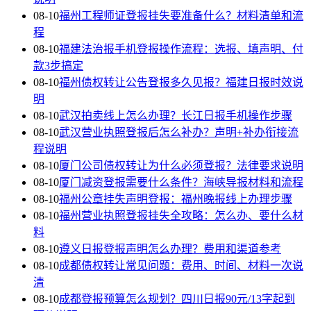
08-10
福州工程师证登报挂失要准备什么？材料清单和流
程
08-10
福建法治报手机登报操作流程：选报、填声明、付
款3步搞定
08-10
福州债权转让公告登报多久见报？福建日报时效说
明
08-10
武汉拍卖线上怎么办理？长江日报手机操作步骤
08-10
武汉营业执照登报后怎么补办？声明+补办衔接流
程说明
08-10
厦门公司债权转让为什么必须登报？法律要求说明
08-10
厦门减资登报需要什么条件？海峡导报材料和流程
08-10
福州公章挂失声明登报：福州晚报线上办理步骤
08-10
福州营业执照登报挂失全攻略：怎么办、要什么材
料
08-10
遵义日报登报声明怎么办理？费用和渠道参考
08-10
成都债权转让常见问题：费用、时间、材料一次说
清
08-10
成都登报预算怎么规划？四川日报90元/13字起到