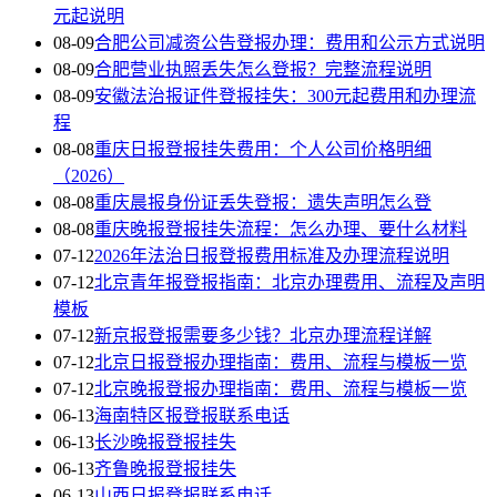
元起说明
08-09
合肥公司减资公告登报办理：费用和公示方式说明
08-09
合肥营业执照丢失怎么登报？完整流程说明
08-09
安徽法治报证件登报挂失：300元起费用和办理流
程
08-08
重庆日报登报挂失费用：个人公司价格明细
（2026）
08-08
重庆晨报身份证丢失登报：遗失声明怎么登
08-08
重庆晚报登报挂失流程：怎么办理、要什么材料
07-12
2026年法治日报登报费用标准及办理流程说明
07-12
北京青年报登报指南：北京办理费用、流程及声明
模板
07-12
新京报登报需要多少钱？北京办理流程详解
07-12
北京日报登报办理指南：费用、流程与模板一览
07-12
北京晚报登报办理指南：费用、流程与模板一览
06-13
海南特区报登报联系电话
06-13
长沙晚报登报挂失
06-13
齐鲁晚报登报挂失
06-13
山西日报登报联系电话