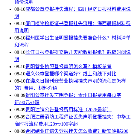
顶价说明
08-10
成都公章登报挂失流程：四川经济日报材料费用说
明
08-10
厦门植物检疫证书登报挂失流程：海西晨报材料费
用说明
08-10
福州医学出生证明登报挂失要准备什么？材料清单
和流程
08-10
长江日报登报提交后几天能收到报纸？截稿时间说
明
08-10
贵阳营业执照登报声明怎么写？模板参考
08-10
遵义公章登报哪个渠道好？线上和线下对比
08-10
在遵义日报刊登营业执照挂失声明的流程是怎样
的？费用、材料介绍
08-09
贵阳公章挂失声明登报：贵州日报费用每12字
符/90元办理
08-09
贵阳注销公告登报费用标准（2026最新）
08-09
合肥注册消防工程师证丢失声明登报挂失：中华工
商时报流程费用120元/100字起
08-09
合肥结业证遗失登报挂失怎么收费？新安晚报200