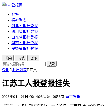
登报
报社列表
河北省报社登报
四川省报社登报
山东省报社登报
河南省报社登报
安徽省报社登报

搜索

导航

搜索
搜索
登报

报社列表

正文
江苏工人报登报挂失
2026年04月01日 09:14:06
阅读 10656次
南京登报