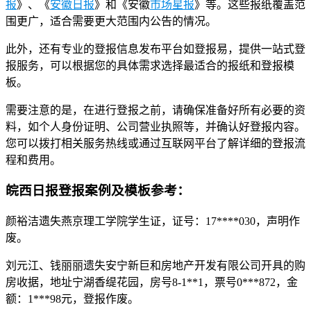
报
》、《
安徽日报
》和《安徽
市场星报
》等。这些报纸覆盖范
围更广，适合需要更大范围内公告的情况。
此外，还有专业的登报信息发布平台如登报易，提供一站式登
报服务，可以根据您的具体需求选择最适合的报纸和登报模
板。
需要注意的是，在进行登报之前，请确保准备好所有必要的资
料，如个人身份证明、公司营业执照等，并确认好登报内容。
您可以拨打相关服务热线或通过互联网平台了解详细的登报流
程和费用。
皖西日报登报案例及模板参考：
颜裕洁遗失燕京理工学院学生证，证号：17****030，声明作
废。
刘元江、钱丽丽遗失安宁新巨和房地产开发有限公司开具的购
房收据，地址宁湖香缇花园，房号8-1**1，票号0***872，金
额：1***98元，登报作废。