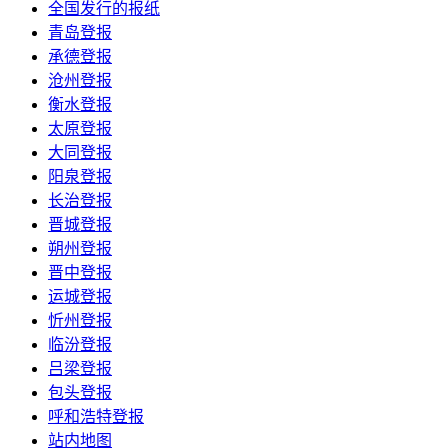
全国发行的报纸
青岛登报
承德登报
沧州登报
衡水登报
太原登报
大同登报
阳泉登报
长治登报
晋城登报
朔州登报
晋中登报
运城登报
忻州登报
临汾登报
吕梁登报
包头登报
呼和浩特登报
站内地图