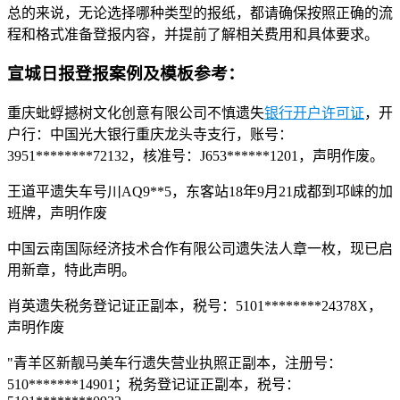
总的来说，无论选择哪种类型的报纸，都请确保按照正确的流
程和格式准备登报内容，并提前了解相关费用和具体要求。
宣城日报登报案例及模板参考：
重庆蚍蜉撼树文化创意有限公司不慎遗失
银行开户许可证
，开
户行：中国光大银行重庆龙头寺支行，账号：
3951********72132，核准号：J653******1201，声明作废。
王道平遗失车号川AQ9**5，东客站18年9月21成都到邛崃的加
班牌，声明作废
中国云南国际经济技术合作有限公司遗失法人章一枚，现已启
用新章，特此声明。
肖英遗失税务登记证正副本，税号：5101********24378X，
声明作废
"青羊区新靓马美车行遗失营业执照正副本，注册号：
510*******14901；税务登记证正副本，税号：