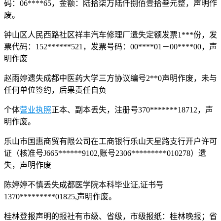
码：06****65，金额：陆拾柒万陆仟捌佰壹拾叁元整，声明作
废。
钟山区人民西路社区祥丰汽车修理厂遗失定额发票1***份，发
票代码：152******521，发票号码：00****01－00****00，声
明作废
赵雨婷遗失成都中医药大学三方协议编号2**0声明作废，未与
任何单位签约，后果责任自负
个体
营业执照
正本、副本丢失，注册号370*******18712，声
明作废。
乐山市国惠商贸有限公司在工商银行乐山天星路支行开户许可
证（核准号J665******9102,账号2306*********010278）遗
失，声明作废
陈婷婷不慎丢失成都医学院本科毕业证,证书号
1370*********01825,声明作废。
桂林登报声明的报社有市级、省级，市级报纸：桂林晚报；省