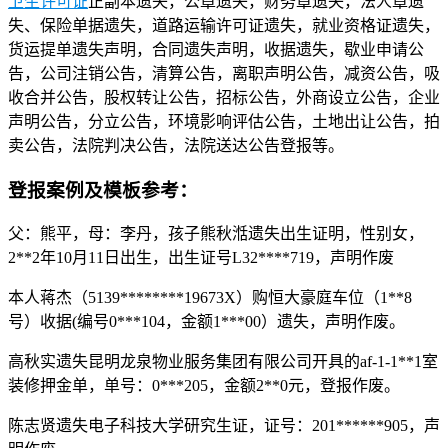
卫生许可证
正副本遗失，公章遗失，财务章遗失，法人章遗
失、保险单据遗失，道路运输许可证遗失，就业资格证遗失，
货运提单遗失声明，合同遗失声明，收据遗失，歇业申请公
告，公司注销公告，清算公告，离职声明公告，减资公告，吸
收合并公告，股权转让公告，招标公告，外商设立公告，企业
声明公告，分立公告，环境影响评估公告，土地出让公告，拍
卖公告，法院判决公告，法院送达公告登报等。
登报案例及模板参考：
父：熊平，母：李丹，孩子熊秋湉遗失出生证明，性别女，
2**2年10月11日出生，出生证号L32****719，声明作废
本人蒋杰（5139********19673X）购恒大豪庭车位（1**8
号）收据(编号0***104，金额1***00）遗失，声明作废。
高秋实遗失昆明龙泉物业服务集团有限公司开具的af-1-1**1室
装修押金单，单号：0***205，金额2**0元，登报作废。
陈志贤遗失电子科技大学研究生证，证号：201******905，声