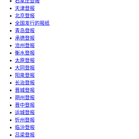
石家庄登报
天津登报
北京登报
全国发行的报纸
青岛登报
承德登报
沧州登报
衡水登报
太原登报
大同登报
阳泉登报
长治登报
晋城登报
朔州登报
晋中登报
运城登报
忻州登报
临汾登报
吕梁登报