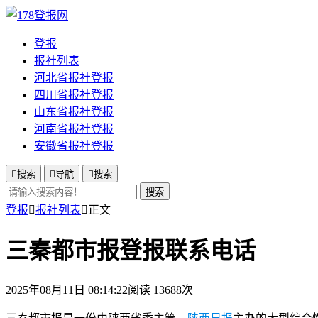
登报
报社列表
河北省报社登报
四川省报社登报
山东省报社登报
河南省报社登报
安徽省报社登报

搜索

导航

搜索
搜索
登报

报社列表

正文
三秦都市报登报联系电话
2025年08月11日 08:14:22
阅读 13688次