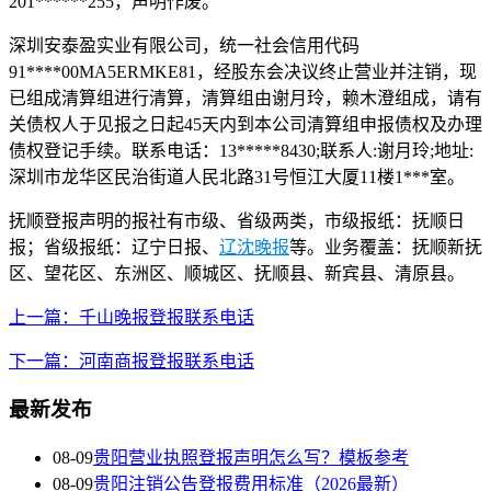
201******255，声明作废。
深圳安泰盈实业有限公司，统一社会信用代码
91****00MA5ERMKE81，经股东会决议终止营业并注销，现
已组成清算组进行清算，清算组由谢月玲，赖木澄组成，请有
关债权人于见报之日起45天内到本公司清算组申报债权及办理
债权登记手续。联系电话：13*****8430;联系人:谢月玲;地址:
深圳市龙华区民治街道人民北路31号恒江大厦11楼1***室。
抚顺登报声明的报社有市级、省级两类，市级报纸：抚顺日
报；省级报纸：辽宁日报、
辽沈晚报
等。业务覆盖：抚顺新抚
区、望花区、东洲区、顺城区、抚顺县、新宾县、清原县。
上一篇：千山晚报登报联系电话
下一篇：河南商报登报联系电话
最新发布
08-09
贵阳营业执照登报声明怎么写？模板参考
08-09
贵阳注销公告登报费用标准（2026最新）