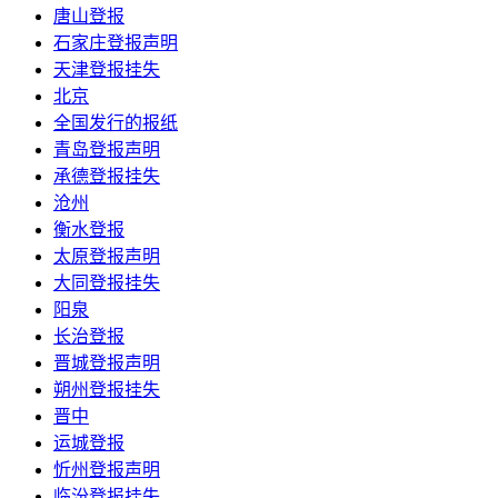
唐山登报
石家庄登报声明
天津登报挂失
北京
全国发行的报纸
青岛登报声明
承德登报挂失
沧州
衡水登报
太原登报声明
大同登报挂失
阳泉
长治登报
晋城登报声明
朔州登报挂失
晋中
运城登报
忻州登报声明
临汾登报挂失