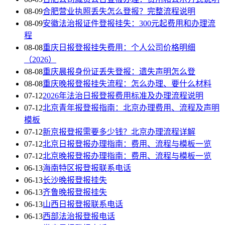
08-09
合肥营业执照丢失怎么登报？完整流程说明
08-09
安徽法治报证件登报挂失：300元起费用和办理流
程
08-08
重庆日报登报挂失费用：个人公司价格明细
（2026）
08-08
重庆晨报身份证丢失登报：遗失声明怎么登
08-08
重庆晚报登报挂失流程：怎么办理、要什么材料
07-12
2026年法治日报登报费用标准及办理流程说明
07-12
北京青年报登报指南：北京办理费用、流程及声明
模板
07-12
新京报登报需要多少钱？北京办理流程详解
07-12
北京日报登报办理指南：费用、流程与模板一览
07-12
北京晚报登报办理指南：费用、流程与模板一览
06-13
海南特区报登报联系电话
06-13
长沙晚报登报挂失
06-13
齐鲁晚报登报挂失
06-13
山西日报登报联系电话
06-13
西部法治报登报电话