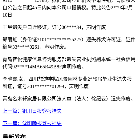
9115*********15788，拟向公司登记机关申请注销，请债权人
自公告之日起45日内向本公司申报债权。特此公告2**9年7月
10日
王星遗失户口迁移证，证号00****34，声明作废
郑丽虹（身份证2101*********55225）遗失养犬许可证，证件
编号33*****0261，声明作废。
青岛昔悦健康信息咨询服务部遗失营业执照副本统一社会信用
代码92****14MA65R49B8F声明作废。
李晓霞,女，四川旅游学院风景园林专业2**9届毕业生遗失报
到证，证号201*******01299，声明作废
青岛名木轩家居有限公司法人章（法人：徐纪云）遗失作废。
上一篇：铜川日报登报挂失
下一篇：沈阳晚报登报挂失
最新发布