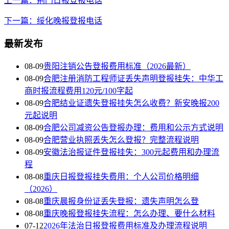
上一篇：荆门日报登报电话
下一篇：绥化晚报登报电话
最新发布
08-09
贵阳注销公告登报费用标准（2026最新）
08-09
合肥注册消防工程师证丢失声明登报挂失：中华工
商时报流程费用120元/100字起
08-09
合肥结业证遗失登报挂失怎么收费？新安晚报200
元起说明
08-09
合肥公司减资公告登报办理：费用和公示方式说明
08-09
合肥营业执照丢失怎么登报？完整流程说明
08-09
安徽法治报证件登报挂失：300元起费用和办理流
程
08-08
重庆日报登报挂失费用：个人公司价格明细
（2026）
08-08
重庆晨报身份证丢失登报：遗失声明怎么登
08-08
重庆晚报登报挂失流程：怎么办理、要什么材料
07-12
2026年法治日报登报费用标准及办理流程说明