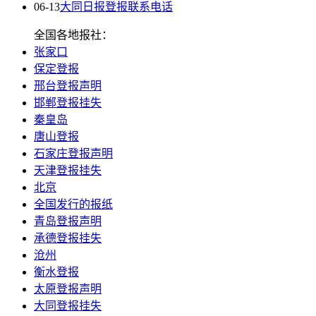
06-13
大同日报登报联系电话
全国各地报社：
张家口
保定登报
邢台登报声明
邯郸登报挂失
秦皇岛
唐山登报
石家庄登报声明
天津登报挂失
北京
全国发行的报纸
青岛登报声明
承德登报挂失
沧州
衡水登报
太原登报声明
大同登报挂失