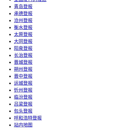
青岛登报
承德登报
沧州登报
衡水登报
太原登报
大同登报
阳泉登报
长治登报
晋城登报
朔州登报
晋中登报
运城登报
忻州登报
临汾登报
吕梁登报
包头登报
呼和浩特登报
站内地图