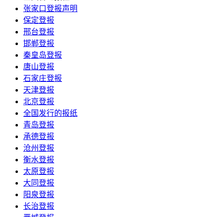
张家口登报声明
保定登报
邢台登报
邯郸登报
秦皇岛登报
唐山登报
石家庄登报
天津登报
北京登报
全国发行的报纸
青岛登报
承德登报
沧州登报
衡水登报
太原登报
大同登报
阳泉登报
长治登报