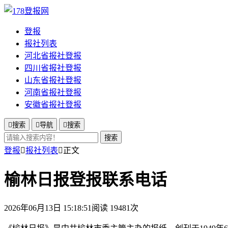
登报
报社列表
河北省报社登报
四川省报社登报
山东省报社登报
河南省报社登报
安徽省报社登报

搜索

导航

搜索
搜索
登报

报社列表

正文
榆林日报登报联系电话
2026年06月13日 15:18:51
阅读 19481次