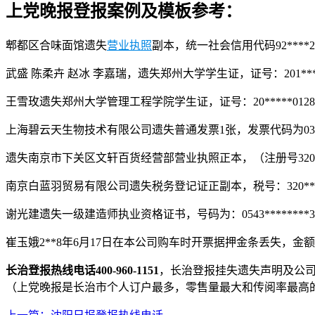
上党晚报登报案例及模板参考：
郫都区合味面馆遗失
营业执照
副本，统一社会信用代码92****2
武盛 陈柔卉 赵冰 李嘉瑞，遗失郑州大学学生证，证号：201******123 20
王雪玫遗失郑州大学管理工程学院学生证，证号：20*****012
上海碧云天生物技术有限公司遗失普通发票1张，发票代码为031****
遗失南京市下关区文轩百货经营部营业执照正本，（注册号320******
南京白蓝羽贸易有限公司遗失税务登记证正副本，税号：320****
谢光建遗失一级建造师执业资格证书，号码为：0543********3
崔玉娥2**8年6月17日在本公司购车时开票据押金条丢失，金额2*
长治登报热线电话400-960-1151
，长治登报挂失遗失声明及公
（上党晚报是长治市个人订户最多，零售量最大和传阅率最高