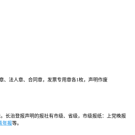
。
；公司公章、法人章、合同章，发票专用章各1枚，声明作废
登。长治登报声明的报社有市级、省级，市级报纸：上党晚报
青年报
等。