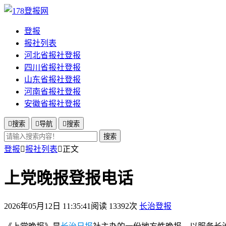
登报
报社列表
河北省报社登报
四川省报社登报
山东省报社登报
河南省报社登报
安徽省报社登报

搜索

导航

搜索
搜索
登报

报社列表

正文
上党晚报登报电话
2026年05月12日 11:35:41
阅读 13392次
长治登报