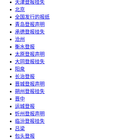
天津登报挂失
北京
全国发行的报纸
青岛登报声明
承德登报挂失
沧州
衡水登报
太原登报声明
大同登报挂失
阳泉
长治登报
晋城登报声明
朔州登报挂失
晋中
运城登报
忻州登报声明
临汾登报挂失
吕梁
包头登报