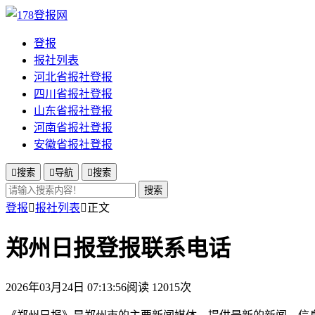
登报
报社列表
河北省报社登报
四川省报社登报
山东省报社登报
河南省报社登报
安徽省报社登报

搜索

导航

搜索
搜索
登报

报社列表

正文
郑州日报登报联系电话
2026年03月24日 07:13:56
阅读 12015次