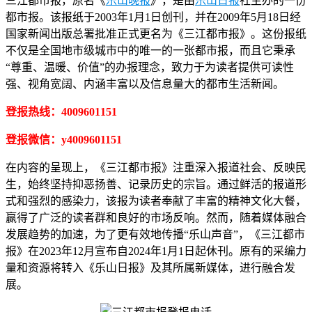
三江都市报，原名《
乐山晚报
》，是由
乐山日报
社主办的一份
都市报。该报纸于2003年1月1日创刊，并在2009年5月18日经
国家新闻出版总署批准正式更名为《三江都市报》。这份报纸
不仅是全国地市级城市中的唯一的一张都市报，而且它秉承
“尊重、温暖、价值”的办报理念，致力于为读者提供可读性
强、视角宽阔、内涵丰富以及信息量大的都市生活新闻。
登报热线：4009601151
登报微信：y4009601151
在内容的呈现上，《三江都市报》注重深入报道社会、反映民
生，始终坚持抑恶扬善、记录历史的宗旨。通过鲜活的报道形
式和强烈的感染力，该报为读者奉献了丰富的精神文化大餐，
赢得了广泛的读者群和良好的市场反响。然而，随着媒体融合
发展趋势的加速，为了更有效地传播“乐山声音”，《三江都市
报》在2023年12月宣布自2024年1月1日起休刊。原有的采编力
量和资源将转入《乐山日报》及其所属新媒体，进行融合发
展。