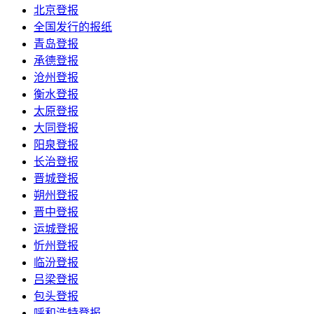
北京登报
全国发行的报纸
青岛登报
承德登报
沧州登报
衡水登报
太原登报
大同登报
阳泉登报
长治登报
晋城登报
朔州登报
晋中登报
运城登报
忻州登报
临汾登报
吕梁登报
包头登报
呼和浩特登报