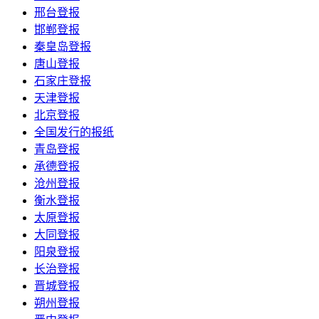
邢台登报
邯郸登报
秦皇岛登报
唐山登报
石家庄登报
天津登报
北京登报
全国发行的报纸
青岛登报
承德登报
沧州登报
衡水登报
太原登报
大同登报
阳泉登报
长治登报
晋城登报
朔州登报