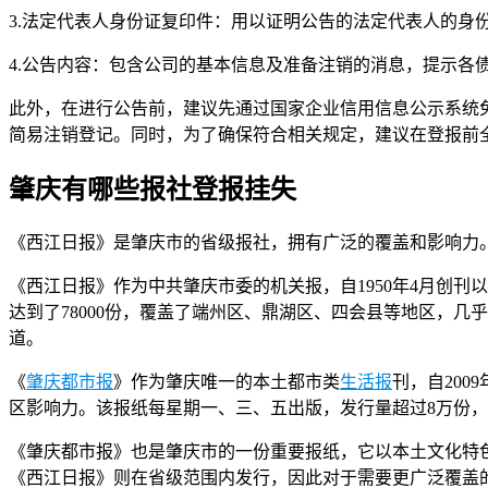
3.法定代表人身份证复印件：用以证明公告的法定代表人的身
4.公告内容：包含公司的基本信息及准备注销的消息，提示各
此外，在进行公告前，建议先通过国家企业信用信息公示系统免
简易注销登记。同时，为了确保符合相关规定，建议在登报前
肇庆有哪些报社登报挂失
《西江日报》是肇庆市的省级报社，拥有广泛的覆盖和影响力
《西江日报》作为中共肇庆市委的机关报，自1950年4月创
达到了78000份，覆盖了端州区、鼎湖区、四会县等地区，
道。
《
肇庆都市报
》作为肇庆唯一的本土都市类
生活报
刊，自20
区影响力。该报纸每星期一、三、五出版，发行量超过8万份
《肇庆都市报》也是肇庆市的一份重要报纸，它以本土文化特
《西江日报》则在省级范围内发行，因此对于需要更广泛覆盖