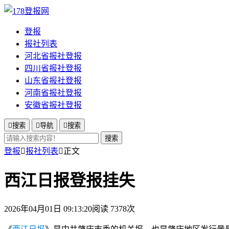
登报
报社列表
河北省报社登报
四川省报社登报
山东省报社登报
河南省报社登报
安徽省报社登报

搜索

导航

搜索
搜索
登报

报社列表

正文
西江日报登报挂失
2026年04月01日 09:13:20
阅读 7378次