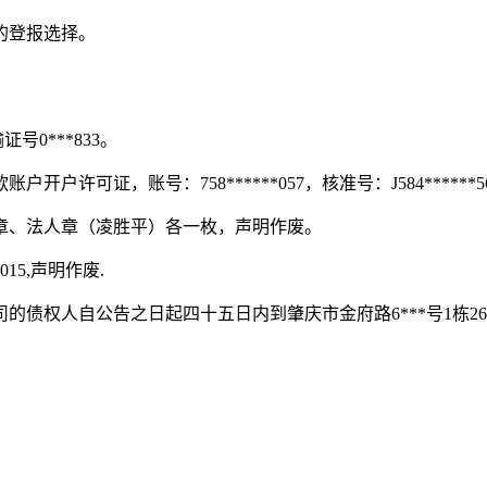
的登报选择。
0***833。
许可证，账号：758******057，核准号：J584*****
章、法人章（凌胜平）各一枚，声明作废。
15,声明作废.
债权人自公告之日起四十五日内到肇庆市金府路6***号1栋26