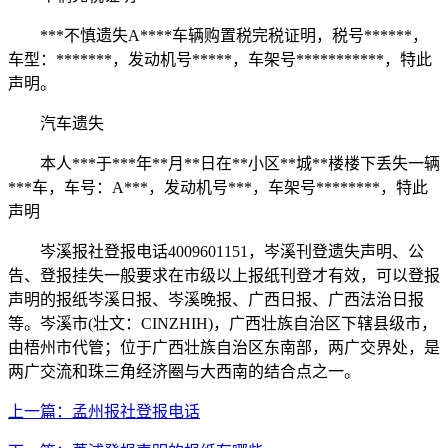
***不慎遗失A****车辆购置税完税证明，税号******，
车型：*******，发动机号*****，车架号***********，特此
声明。
汽车遗失
本人***于***年**月**日在**小区**城**楼楼下丢失一辆
***车，车号：A***，发动机号***，车架号********，特此
声明
岑溪报社登报电话4009601151，岑溪刊登遗失声明、公
告、登报挂失一般要求在市级以上报纸刊登才有效，可以登报
声明的报纸岑溪日报、岑溪晚报、广西日报、广西法治日报
等。岑溪市(壮文：CINZHIH)，广西壮族自治区下辖县级市，
由梧州市代管；位于广西壮族自治区东南部，两广交界处，是
两广交流和珠三角经济圈与大西南的结合点之一。
上一篇：孟州报社登报电话